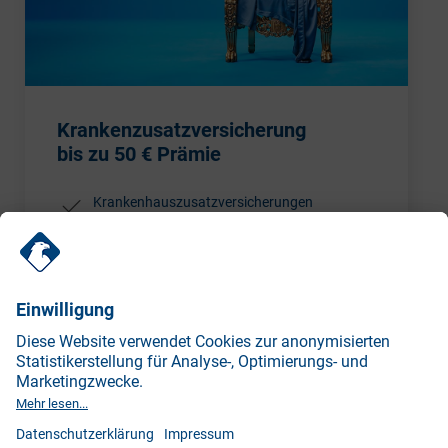
Krankenzusatzversicherung
bis zu 50 € Prämie
Krankenhauszusatzversicherungen
Krankentagegeldversicherung
Ambulante Zusatzversicherung
Jetzt empfehlen